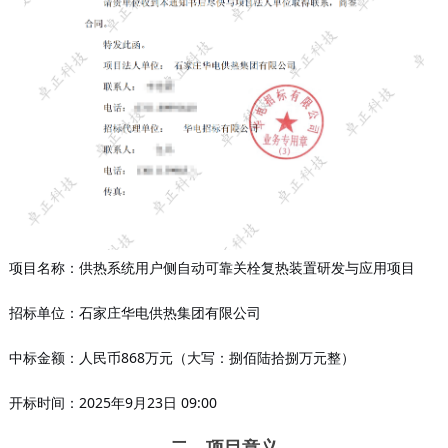
项目名称
：
供热系统用户侧自动可靠关栓复热装置研发与应用项目
招标单位
：
石家庄华电供热集团有限公司
中标金额
：
人民币
868万元（大写：捌佰陆拾捌万元整）
开标时间
：
2025年9月23日 09:00