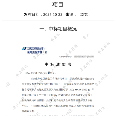
项目
发布日期：2025-10-22 来源： 浏览：
一、中标项目概况